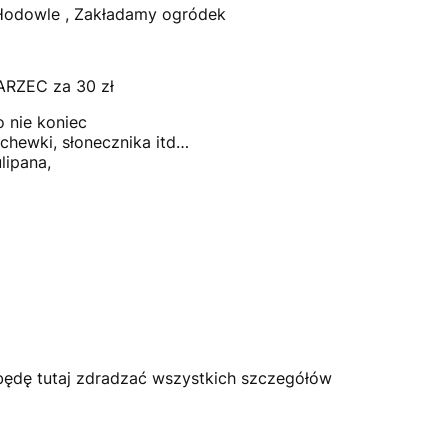
 Hodowle , Zakładamy ogródek
ARZEC za 30 zł
o nie koniec
rchewki, słonecznika itd…
lipana,
ie będę tutaj zdradzać wszystkich szczegółów