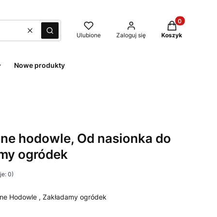
Produkty w kos
Wyczyść
Szukaj
Ulubione
Zaloguj się
Koszyk
Nowe produkty
ne hodowle, Od nasionka do
amy ogródek
e: 0)
enne Hodowle , Zakładamy ogródek