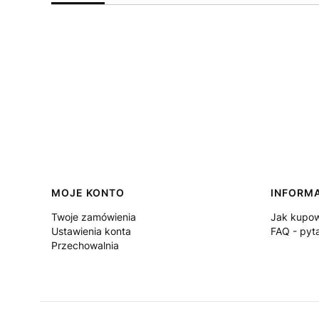
Linki w stopce
MOJE KONTO
INFORM
Twoje zamówienia
Jak kupow
Ustawienia konta
FAQ - pyt
Przechowalnia