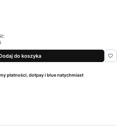
ść:
ć
Dodaj do koszyka
my płatności, dotpay i blue natychmiast