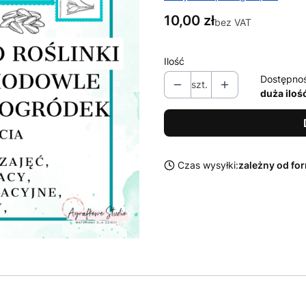
Cena
10,00 zł
bez VAT
Ilość
Dostępno
szt.
duża iloś
Czas wysyłki:
zależny od for