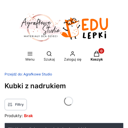
Produkty w koszy
Otwórz wyszukiwarkę
Menu
Szukaj
Zaloguj się
Koszyk
Przejdź do:
Agrafkowe Studio
Kubki z nadrukiem
Filtry
Produkty:
Brak
Lista produktów