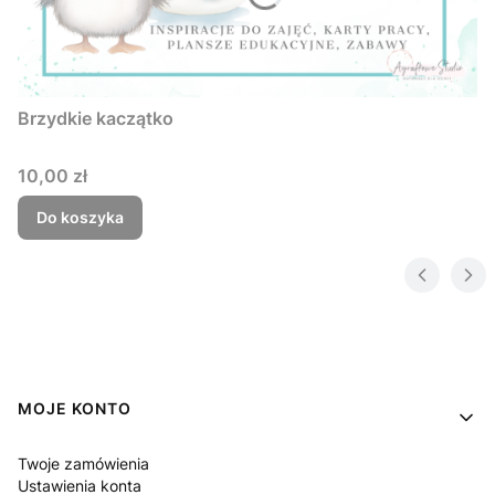
Brzydkie kaczątko
Cena
10,00 zł
Do koszyka
Linki w stopce
MOJE KONTO
Twoje zamówienia
Ustawienia konta