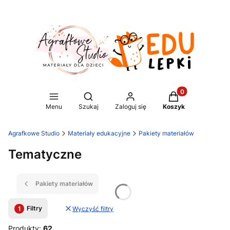
Produkty w koszy
Otwórz wyszukiwarkę
Menu
Szukaj
Zaloguj się
Koszyk
Agrafkowe Studio
Materiały edukacyjne
Pakiety materiałów
Tematyczne
Pakiety materiałów
Filtry
Wyczyść filtry
Produkty:
62