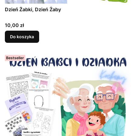
Dzień Żabki, Dzień Żaby
Cena
10,00 zł
Do koszyka
Bestseller