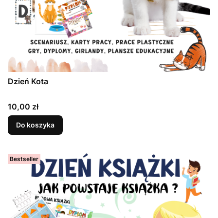
Dzień Kota
Cena
10,00 zł
Do koszyka
Bestseller