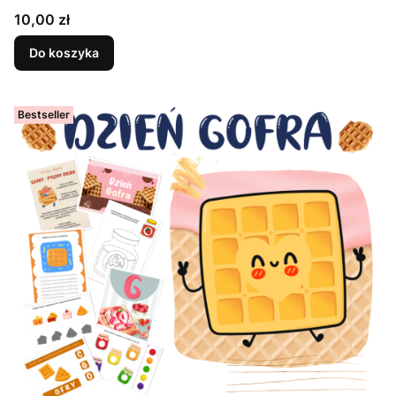
Cena
10,00 zł
Do koszyka
Bestseller