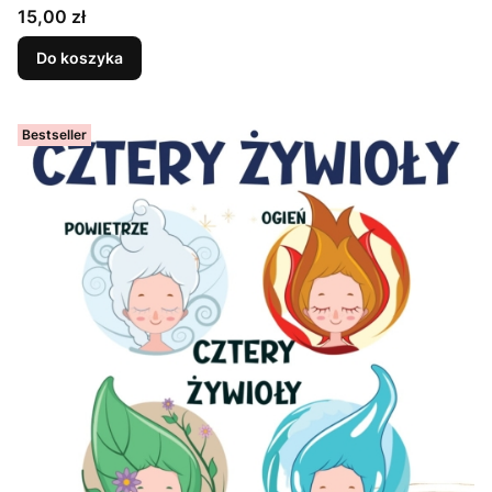
Cena
15,00 zł
Do koszyka
Bestseller